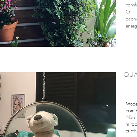
trans
O a
aco
energ
QUA
Moder
com 
Não p
mirab
criat