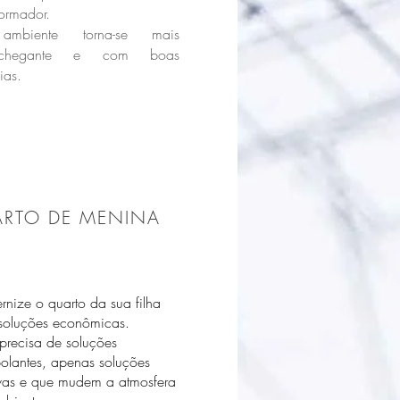
formador.
mbiente torna-se mais
nchegante e com boas
ias.
RTO DE MENINA
nize o quarto da sua filha
soluções econômicas.
recisa de soluções
olantes, apenas soluções
ivas e que mudem a atmosfera