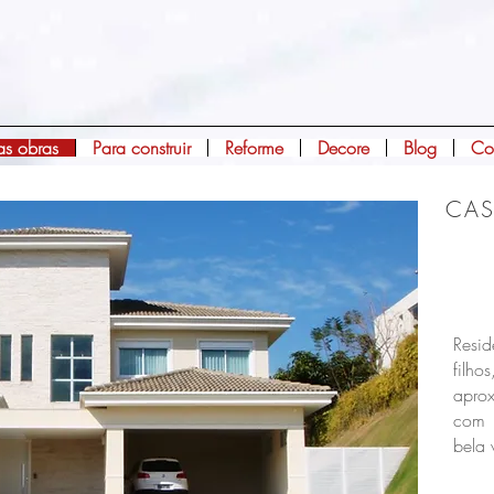
s obras
Para construir
Reforme
Decore
Blog
Co
CAS
NO
Resi
fi
apro
com 
bela 