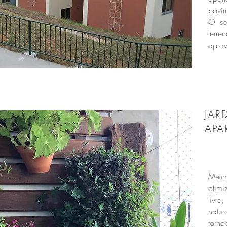
pavi
O se
terr
aprov
JAR
APA
Mesm
otim
livre
natu
torna