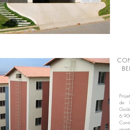
CON
BEL
Proje
de B
Goiâ
6.90
Con
apar