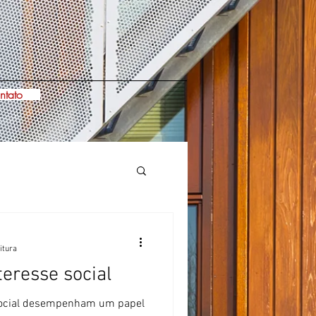
ntato
itura
teresse social
 social desempenham um papel