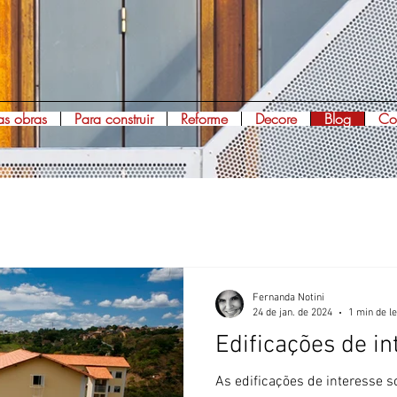
s obras
Para construir
Reforme
Decore
Blog
Co
Fernanda Notini
24 de jan. de 2024
1 min de le
Edificações de in
As edificações de interesse