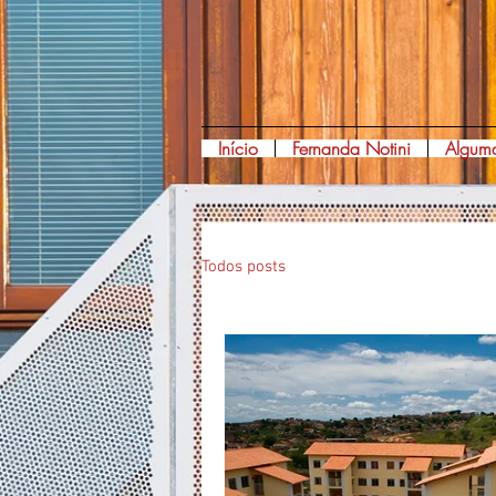
Início
Fernanda Notini
Alguma
Todos posts