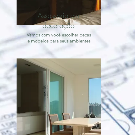
Assessoria em
decoração
Vamos com você escolher peças
e modelos para seus ambientes