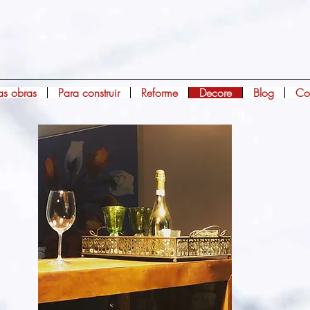
s obras
Para construir
Reforme
Decore
Blog
Co