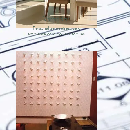
Varandas
Personalize e refresque o
ambiente com poucos toques.